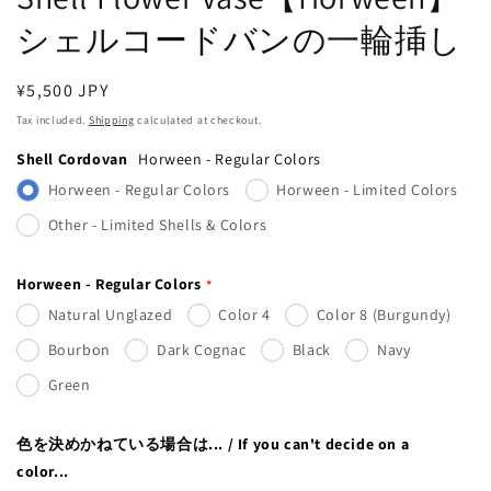
シェルコードバンの一輪挿し
Regular
¥5,500 JPY
price
Tax included.
Shipping
calculated at checkout.
Shell Cordovan
Horween - Regular Colors
Horween - Regular Colors
Horween - Limited Colors
Other - Limited Shells & Colors
Horween - Regular Colors
Natural Unglazed
Color 4
Color 8 (Burgundy)
Bourbon
Dark Cognac
Black
Navy
Green
色を決めかねている場合は... / If you can't decide on a
color...