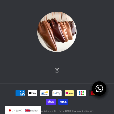
Instagram
Payment
methods
JP (JPY)
English
© 2026,
atelier Lemon & Lime / コードバンの巾着
Powered by Shopify