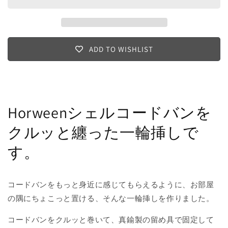
シ
シ
ェ
ェ
ル
ル
コ
コ
ADD TO WISHLIST
ー
ー
ド
ド
バ
バ
ン
ン
の
の
Horweenシェルコードバンを
一
一
輪
輪
クルッと纏った一輪挿しで
挿
挿
す。
し
し
コードバンをもっと身近に感じてもらえるように、お部屋
の隅にちょこっと置ける、そんな一輪挿しを作りました。
コードバンをクルッと巻いて、真鍮製の留め具で固定して