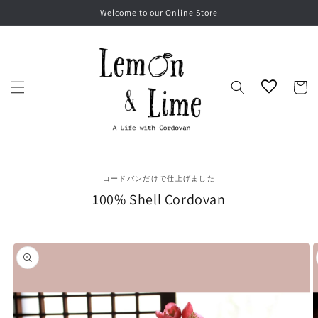
Skip to
Welcome to our Online Store
content
Cart
コードバンだけで仕上げました
100% Shell Cordovan
Skip to
product
information