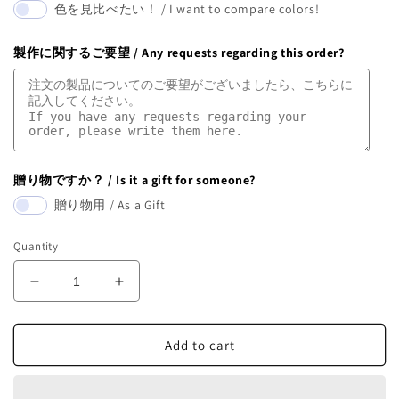
色を見比べたい！ / I want to compare colors!
製作に関するご要望 / Any requests regarding this order?
贈り物ですか？ / Is it a gift for someone?
贈り物用 / As a Gift
Quantity
Decrease
Increase
quantity
quantity
for
for
Shell
Shell
Add to cart
Flower
Flower
Vase【Horween】
Vase【Horween】