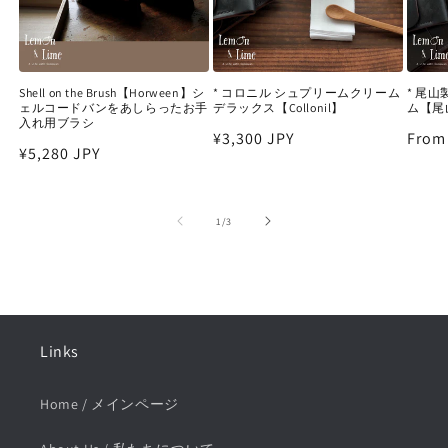
Shell on the Brush【Horween】シ
* コロニル シュプリームクリーム
* 尾
ェルコードバンをあしらったお手
デラックス【Collonil】
ム【尾
入れ用ブラシ
Regular
¥3,300 JPY
Regu
From
Regular
¥5,280 JPY
price
price
price
of
1
/
3
Links
Home / メインページ