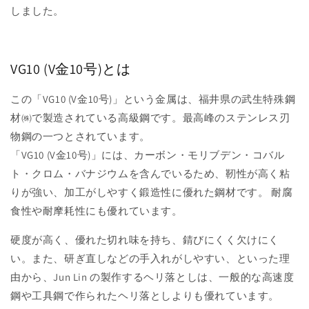
しました。
VG10 (V金10号)とは
この「VG10 (V金10号)」という金属は、福井県の武生特殊鋼
材㈱で製造されている高級鋼です。最高峰のステンレス刃
物鋼の一つとされています。
「VG10 (V金10号)」には、カーボン・モリブデン・コバル
ト・クロム・バナジウムを含んでいるため、靭性が高く粘
りが強い、加工がしやすく鍛造性に優れた鋼材です。 耐腐
食性や耐摩耗性にも優れています。
硬度が高く、優れた
切れ味を持ち、錆びにくく欠けにく
い。また、研ぎ直しなどの手入れがしやすい、といった理
由から、Jun Lin の製作するヘリ落としは、一般的な高速度
鋼や工具鋼で作られたヘリ落としよりも優れています。