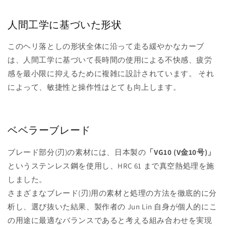
人間工学に基づいた形状
このヘリ落としの形状全体に沿って走る緩やかなカーブ
は、人間工学に基づいて長時間の使用による不快感、疲労
感を最小限に抑えるために複雑に設計されています。 それ
によって、敏捷性と操作性はとても向上します。
ベベラーブレード
ブレード部分(刃)の素材には、日本製の
「
VG10 (V金10号)」
という
ステンレス鋼を使用し、HRC 61 まで真空熱処理を施
しました。
さまざまなブレード(刃)用の素材と処理の方法を徹底的に分
析し、選び抜いた結果、製作者の Jun Lin 自身が個人的にこ
の用途に最適なバランスであると考える組み合わせを実現