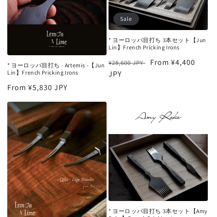
Sale
* ヨーロッパ目打ち 3本セット【Jun
Lin】French Pricking Irons
Regular
Sale
From ¥4,400
¥28,600 JPY
* ヨーロッパ目打ち - Artemis -【Jun
Lin】French Pricking Irons
price
JPY
price
Regular
From ¥5,830 JPY
price
* ヨーロッパ目打ち 3本セット【Amy