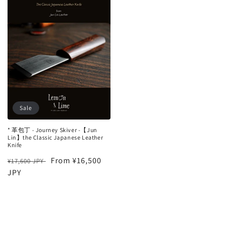
Sale
* 革包丁 - Journey Skiver -【Jun
Lin】the Classic Japanese Leather
Knife
Regular
Sale
From ¥16,500
¥17,600 JPY
price
JPY
price