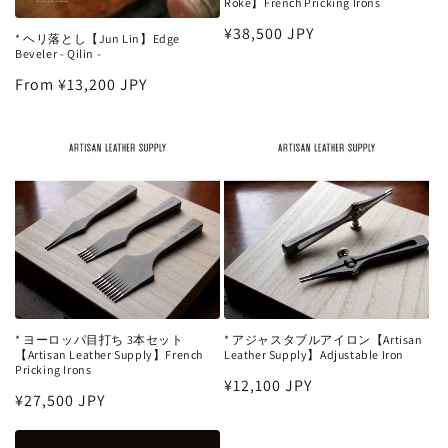
Roke】French Pricking Irons
Regular
¥38,500 JPY
* ヘリ落とし【Jun Lin】Edge
Beveler - Qilin -
price
Regular
From ¥13,200 JPY
price
* ヨーロッパ目打ち 3本セット
* アジャスタブルアイロン【Artisan
【Artisan Leather Supply】French
Leather Supply】Adjustable Iron
Pricking Irons
Regular
¥12,100 JPY
Regular
¥27,500 JPY
price
price